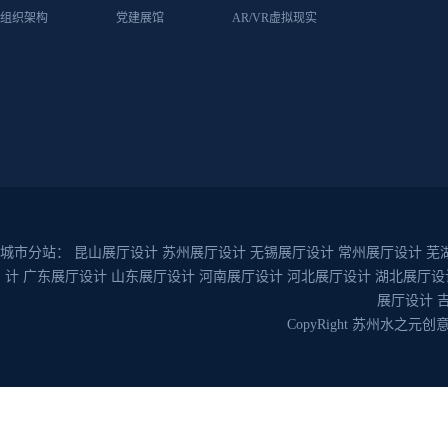
组织架构
党建展馆
AR/VR虚拟现实
城市分站：
昆山展厅设计
苏州展厅设计
无锡展厅设计
常州展厅设计
芜
计
广东展厅设计
山东展厅设计
河南展厅设计
河北展厅设计
湖北展厅设
展厅设计
CopyRight 苏州水之元