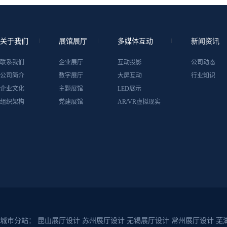
关于我们
展馆展厅
多媒体互动
新闻资讯
联系我们
企业展厅
互动投影
公司动态
公司简介
数字展厅
大屏互动
行业知识
企业文化
主题展馆
LED展示
组织架构
党建展馆
AR/VR虚拟现实
城市分站：
昆山展厅设计
苏州展厅设计
无锡展厅设计
常州展厅设计
芜