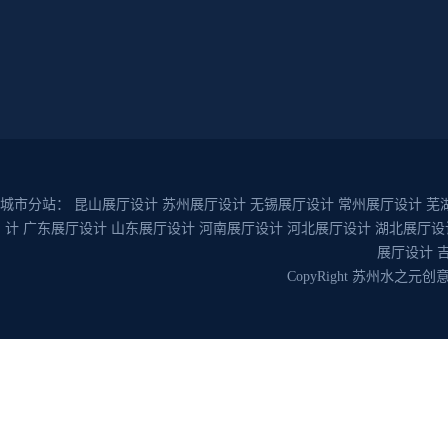
城市分站：
昆山展厅设计
苏州展厅设计
无锡展厅设计
常州展厅设计
芜
计
广东展厅设计
山东展厅设计
河南展厅设计
河北展厅设计
湖北展厅设
展厅设计
CopyRight 苏州水之元