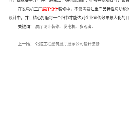
时，摆放要整齐有序，避免过于拥挤或凌乱；在引导参观者时，设
在发电机工厂
展厅设计
装修中，不仅需要注重产品特性与功能
设计中，并且精心打磨每一个细节才能达到企业宣传效果蕞大化的
关键词：
展厅设计装修
、
发电机
、
参观者
、
上一篇：
公路工程建筑展厅展示公司设计装修