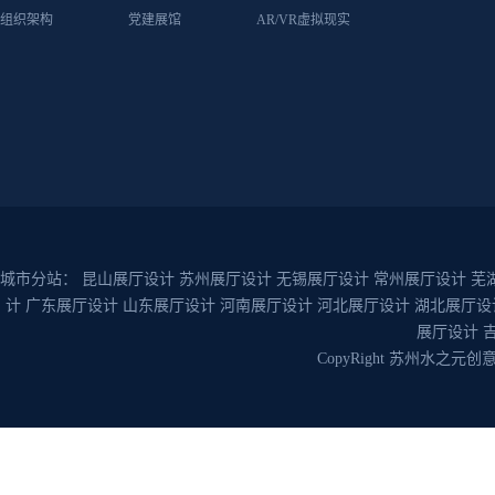
组织架构
党建展馆
AR/VR虚拟现实
城市分站：
昆山展厅设计
苏州展厅设计
无锡展厅设计
常州展厅设计
芜
计
广东展厅设计
山东展厅设计
河南展厅设计
河北展厅设计
湖北展厅设
展厅设计
CopyRight 苏州水之元