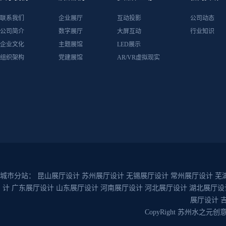
联系我们
企业展厅
互动投影
公司动态
公司简介
数字展厅
大屏互动
行业知识
企业文化
主题展馆
LED展示
组织架构
党建展馆
AR/VR虚拟现实
城市分站：
昆山展厅设计
苏州展厅设计
无锡展厅设计
常州展厅设计
芜
计
广东展厅设计
山东展厅设计
河南展厅设计
河北展厅设计
湖北展厅设
展厅设计
CopyRight 苏州水之元