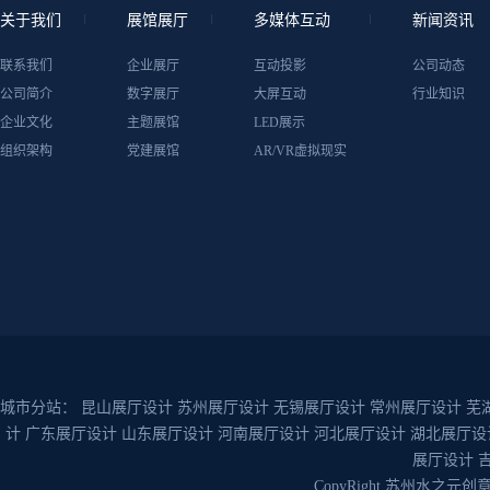
关于我们
展馆展厅
多媒体互动
新闻资讯
联系我们
企业展厅
互动投影
公司动态
公司简介
数字展厅
大屏互动
行业知识
企业文化
主题展馆
LED展示
组织架构
党建展馆
AR/VR虚拟现实
城市分站：
昆山展厅设计
苏州展厅设计
无锡展厅设计
常州展厅设计
芜
计
广东展厅设计
山东展厅设计
河南展厅设计
河北展厅设计
湖北展厅设
展厅设计
CopyRight 苏州水之元