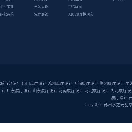
企业文化
主题展馆
LED展示
组织架构
党建展馆
AR/VR虚拟现实
城市分站：
昆山展厅设计
苏州展厅设计
无锡展厅设计
常州展厅设计
芜
计
广东展厅设计
山东展厅设计
河南展厅设计
河北展厅设计
湖北展厅设
展厅设计
CopyRight 苏州水之元