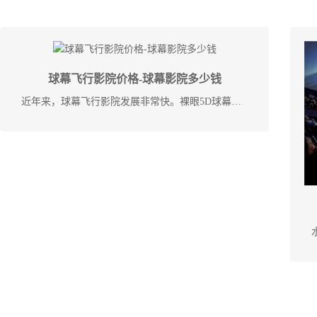
球幕飞行影院价格-球幕影院多少钱
近年来，球幕飞行影院发展非常快。裸眼5D球幕影院以3D影院为基础，将震动、坠落、吹气、喷水、摇摆、潜水、香味等特效引入3D影院，具有主题突出、科技含量高、效果逼真、画面冲 ...