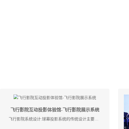
飞行影院互动投影体验馆-飞行影院展示系统
飞行影院系统设计:球幕投影系统的传统设计主要是通过单鱼眼镜头投影或者双机关联来实现。这两种方法都需要特殊的定制硬件，如鱼眼镜头和超高亮度分辨率电影投影仪。但由于技术 ...