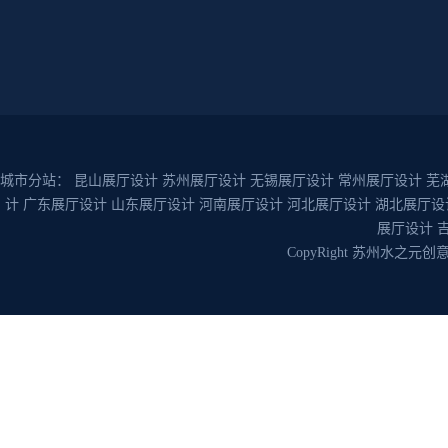
城市分站：
昆山展厅设计
苏州展厅设计
无锡展厅设计
常州展厅设计
芜
计
广东展厅设计
山东展厅设计
河南展厅设计
河北展厅设计
湖北展厅设
展厅设计
CopyRight 苏州水之元