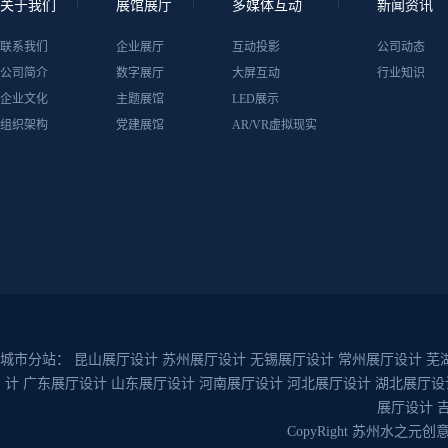
关于我们
展馆展厅
多媒体互动
新闻资讯
联系我们
企业展厅
互动投影
公司动态
公司简介
数字展厅
大屏互动
行业知识
企业文化
主题展馆
LED展示
组织架构
党建展馆
AR/VR虚拟现实
城市分站：
昆山展厅设计
苏州展厅设计
无锡展厅设计
常州展厅设计
芜
计
广东展厅设计
山东展厅设计
河南展厅设计
河北展厅设计
湖北展厅设
展厅设计
CopyRight 苏州水之元