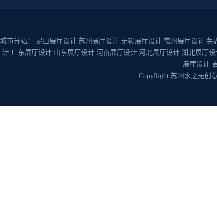
城市分站：
昆山展厅设计
苏州展厅设计
无锡展厅设计
常州展厅设计
芜
计
广东展厅设计
山东展厅设计
河南展厅设计
河北展厅设计
湖北展厅设
展厅设计
CopyRight 苏州水之元