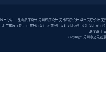
城市分站：
昆山展厅设计
苏州展厅设计
无锡展厅设计
常州展厅设计
芜
计
广东展厅设计
山东展厅设计
河南展厅设计
河北展厅设计
湖北展厅设
展厅设计
CopyRight 苏州水之元