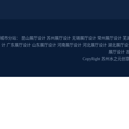
城市分站：
昆山展厅设计
苏州展厅设计
无锡展厅设计
常州展厅设计
芜
计
广东展厅设计
山东展厅设计
河南展厅设计
河北展厅设计
湖北展厅设
展厅设计
CopyRight 苏州水之元