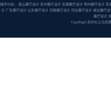
城市分站：
昆山展厅设计
苏州展厅设计
无锡展厅设计
常州展厅设计
芜
计
广东展厅设计
山东展厅设计
河南展厅设计
河北展厅设计
湖北展厅设
展厅设计
CopyRight 苏州水之元