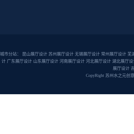
城市分站：
昆山展厅设计
苏州展厅设计
无锡展厅设计
常州展厅设计
芜
计
广东展厅设计
山东展厅设计
河南展厅设计
河北展厅设计
湖北展厅设
展厅设计
CopyRight 苏州水之元