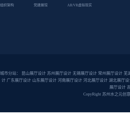
组织架构
党建展馆
AR/VR虚拟现实
城市分站：
昆山展厅设计
苏州展厅设计
无锡展厅设计
常州展厅设计
芜
计
广东展厅设计
山东展厅设计
河南展厅设计
河北展厅设计
湖北展厅设
展厅设计
CopyRight 苏州水之元