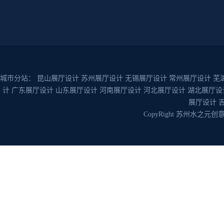
城市分站：
昆山展厅设计
苏州展厅设计
无锡展厅设计
常州展厅设计
芜
计
广东展厅设计
山东展厅设计
河南展厅设计
河北展厅设计
湖北展厅设
展厅设计
CopyRight 苏州水之元