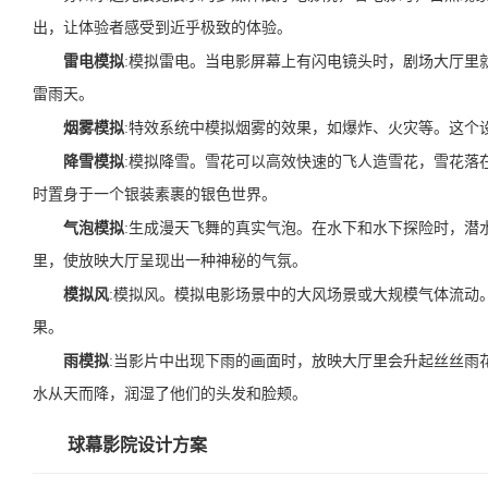
出，让体验者感受到近乎极致的体验。
雷电模拟
:模拟雷电。当电影屏幕上有闪电镜头时，剧场大厅里
雷雨天。
烟雾模拟
:特效系统中模拟烟雾的效果，如爆炸、火灾等。这个
降雪模拟
:模拟降雪。雪花可以高效快速的飞人造雪花，雪花落
时置身于一个银装素裹的银色世界。
气泡模拟
:生成漫天飞舞的真实气泡。在水下和水下探险时，潜
里，使放映大厅呈现出一种神秘的气氛。
模拟风
:模拟风。模拟电影场景中的大风场景或大规模气体流动
果。
雨模拟
:当影片中出现下雨的画面时，放映大厅里会升起丝丝雨
水从天而降，润湿了他们的头发和脸颊。
球幕影院设计方案