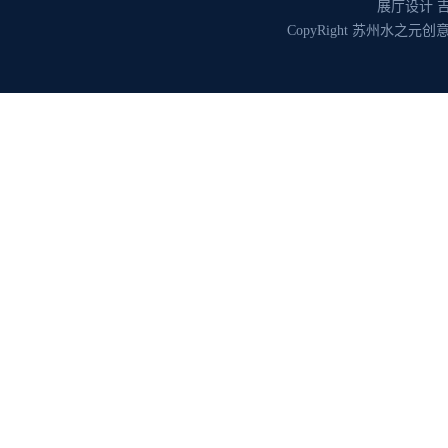
展厅设计
CopyRight 苏州水之元