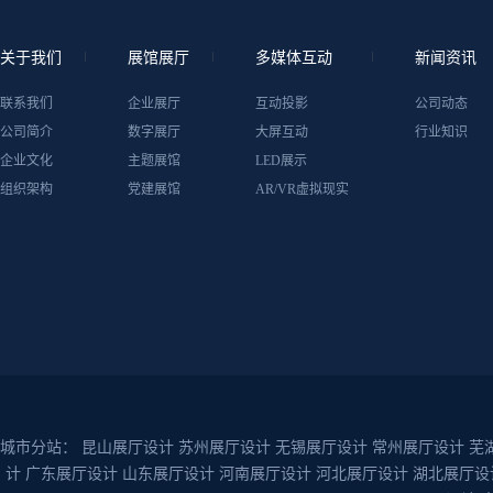
关于我们
展馆展厅
多媒体互动
新闻资讯
联系我们
企业展厅
互动投影
公司动态
公司简介
数字展厅
大屏互动
行业知识
企业文化
主题展馆
LED展示
组织架构
党建展馆
AR/VR虚拟现实
城市分站：
昆山展厅设计
苏州展厅设计
无锡展厅设计
常州展厅设计
芜
计
广东展厅设计
山东展厅设计
河南展厅设计
河北展厅设计
湖北展厅设