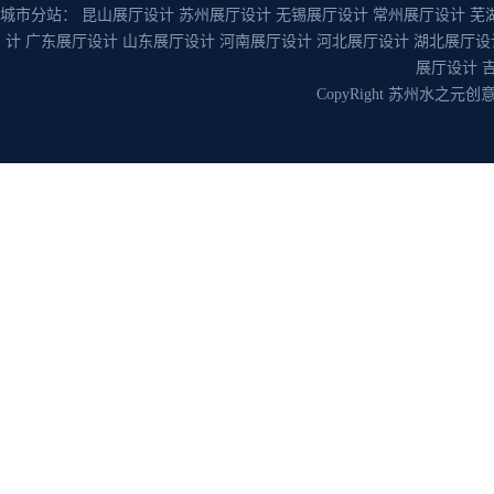
城市分站：
昆山展厅设计
苏州展厅设计
无锡展厅设计
常州展厅设计
芜
计
广东展厅设计
山东展厅设计
河南展厅设计
河北展厅设计
湖北展厅设
展厅设计
CopyRight 苏州水之元