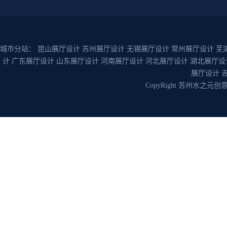
城市分站：
昆山展厅设计
苏州展厅设计
无锡展厅设计
常州展厅设计
芜
计
广东展厅设计
山东展厅设计
河南展厅设计
河北展厅设计
湖北展厅设
展厅设计
CopyRight 苏州水之元