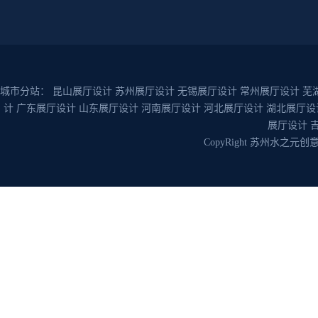
城市分站：
昆山展厅设计
苏州展厅设计
无锡展厅设计
常州展厅设计
芜
计
广东展厅设计
山东展厅设计
河南展厅设计
河北展厅设计
湖北展厅设
展厅设计
CopyRight 苏州水之元