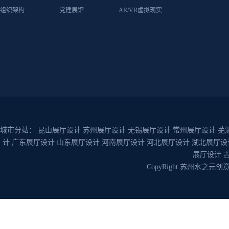
组织架构
党建展馆
AR/VR虚拟现实
城市分站：
昆山展厅设计
苏州展厅设计
无锡展厅设计
常州展厅设计
芜
计
广东展厅设计
山东展厅设计
河南展厅设计
河北展厅设计
湖北展厅设
展厅设计
CopyRight 苏州水之元