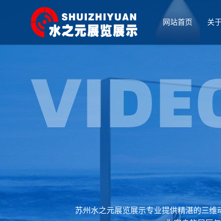
网站首页
关
厅设计
苏州水之元展览展示专业提供精湛的三维