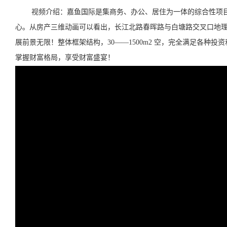
视频介绍：嘉鱼国际是集商务、办公、居住为一体的综合性项目。
心。从房产三维动画可以看出，长江北路春晖路与白塘路交叉口地理
展前景无限！整体框架结构，30——1500m2 空，完全满足各种
掌握财富格局，享受财富盛宴！