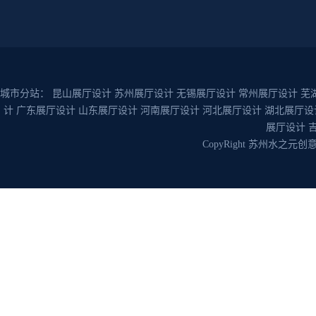
城市分站：
昆山展厅设计
苏州展厅设计
无锡展厅设计
常州展厅设计
芜
计
广东展厅设计
山东展厅设计
河南展厅设计
河北展厅设计
湖北展厅设
展厅设计
CopyRight 苏州水之元