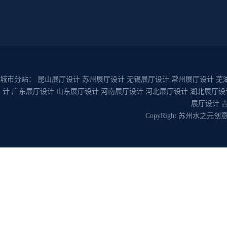
城市分站：
昆山展厅设计
苏州展厅设计
无锡展厅设计
常州展厅设计
芜
计
广东展厅设计
山东展厅设计
河南展厅设计
河北展厅设计
湖北展厅设
展厅设计
CopyRight 苏州水之元