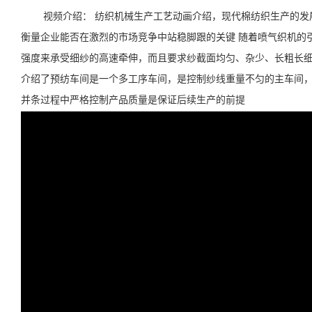
视频介绍： 纺织机械生产工艺动画介绍，现代棉纺织生产的
衡量企业能否在激烈的市场竞争中站稳脚跟的关键 随着喷气织机的
强度来承受细纱的高速牵伸，而且要求纱截面均匀、杂少、长粗长细
介绍了预纺车间是一个多工序车间，是控制纱线重量不匀的主车间
并条过程中严格控制产品质量是保证后续生产的前提