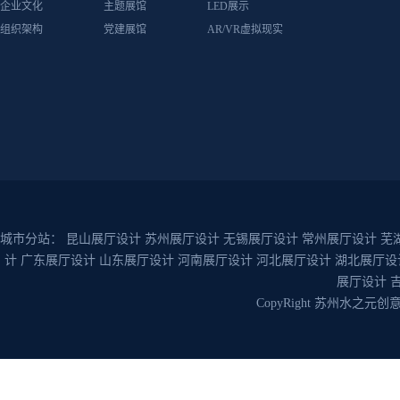
企业文化
主题展馆
LED展示
组织架构
党建展馆
AR/VR虚拟现实
城市分站：
昆山展厅设计
苏州展厅设计
无锡展厅设计
常州展厅设计
芜
计
广东展厅设计
山东展厅设计
河南展厅设计
河北展厅设计
湖北展厅设
展厅设计
CopyRight 苏州水之元