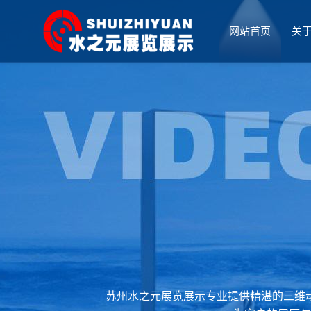
网站首页
关
厅设计
苏州水之元展览展示专业提供精湛的三维