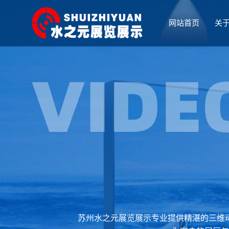
网站首页
关
厅设计
苏州水之元展览展示专业提供精湛的三维