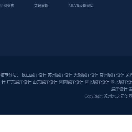
组织架构
党建展馆
AR/VR虚拟现实
城市分站：
昆山展厅设计
苏州展厅设计
无锡展厅设计
常州展厅设计
芜
计
广东展厅设计
山东展厅设计
河南展厅设计
河北展厅设计
湖北展厅设
展厅设计
CopyRight 苏州水之元