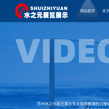
网站首页
关
厅设计
苏州水之元展览展示专业提供精湛的三维