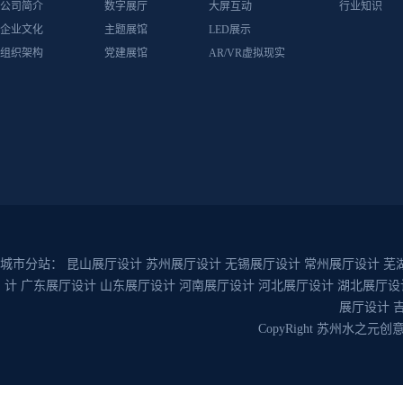
公司简介
数字展厅
大屏互动
行业知识
企业文化
主题展馆
LED展示
组织架构
党建展馆
AR/VR虚拟现实
城市分站：
昆山展厅设计
苏州展厅设计
无锡展厅设计
常州展厅设计
芜
计
广东展厅设计
山东展厅设计
河南展厅设计
河北展厅设计
湖北展厅设
展厅设计
CopyRight 苏州水之元